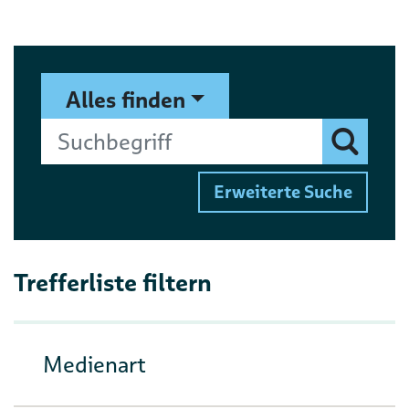
Suchformular
Suchbegriff
Alles finden
Finden
Erweiterte Suche
Trefferliste filtern
Medienart