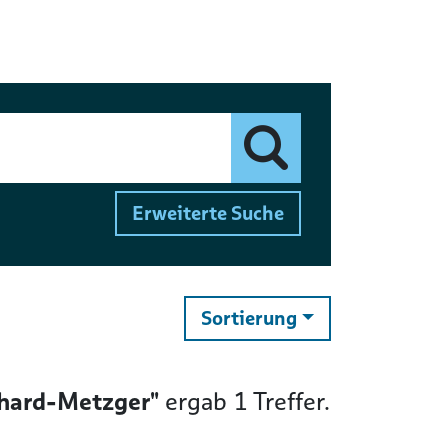
Finden
Erweiterte Suche
ändern
Sortierung
rhard-Metzger"
ergab
1
Treffer.