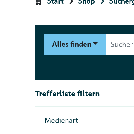
Start
Shop
Sucher
Suchformular
Suche im Shop nach Autor, 
Alles finden
Trefferliste filtern
Medienart