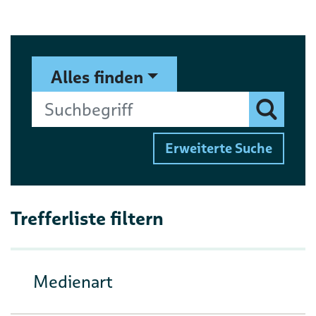
Suchformular
Suchbegriff
Alles finden
Finden
Erweiterte Suche
Trefferliste filtern
Medienart