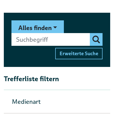
Suchformular
Suchbegriff
Alles finden
Finden
Erweiterte Suche
Trefferliste filtern
Medienart