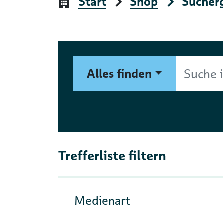
Start
Shop
Sucher
Suchformular
Suche im Shop nach Autor, 
Alles finden
Trefferliste filtern
Medienart