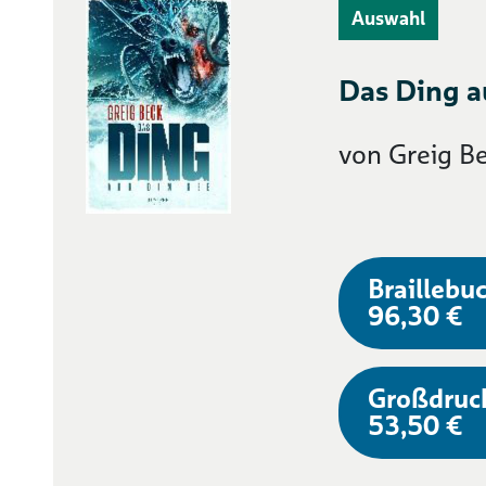
Auswahl
Das Ding a
von Greig B
Braillebuc
96,30 €
Großdruc
53,50 €