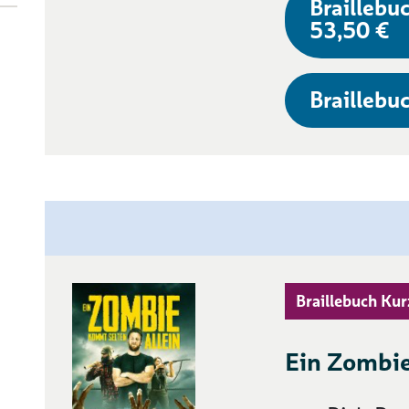
Braillebuc
53,50 €
Braillebuc
Braillebuch Kur
Ein Zombie