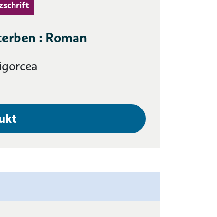
zschrift
sterben : Roman
igorcea
ukt