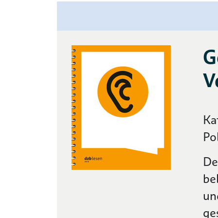
G
V
Ka
Po
De
be
un
ge