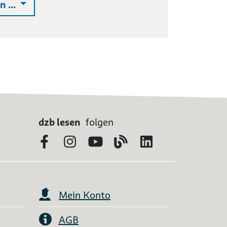
Auswahlliste ausklappen
 ...
dzb lesen
folgen
Facebook
Instagram
YouTube
Blog
LinkedIn
Mein Konto
AGB