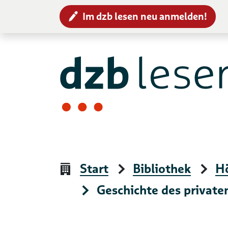
Im dzb lesen neu anmelden!
Zur Navigation
Zum Inhalt
Start
Bibliothek
H
Geschichte des private