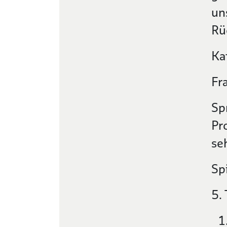
un
Rü
Ka
Fr
Sp
Pr
se
Sp
5.