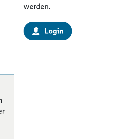
werden.
Login
n
er