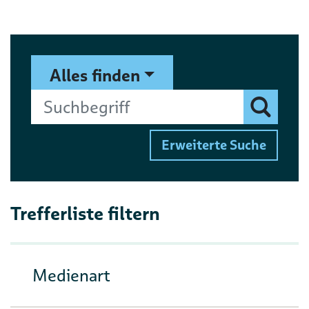
Suchformular
Suchbegriff
Alles finden
Finden
Erweiterte Suche
Trefferliste filtern
Medienart