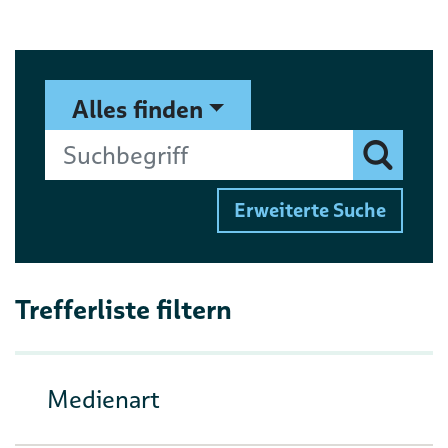
Suchformular
Suchbegriff
Alles finden
Finden
Erweiterte Suche
Trefferliste filtern
Medienart