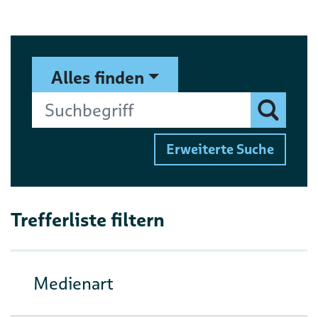
Suchformular
Suchbegriff
Alles finden
Finden
Erweiterte Suche
Trefferliste filtern
Medienart