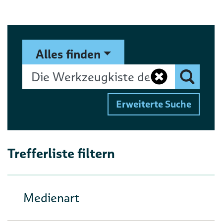
Suchformular
Suchbegriff
Alles finden
Eingaben 
Finden
Erweiterte Suche
Trefferliste filtern
Medienart