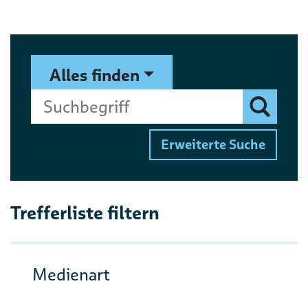
Suchformular
Suchbegriff
Alles finden
Finden
Erweiterte Suche
Trefferliste filtern
Medienart